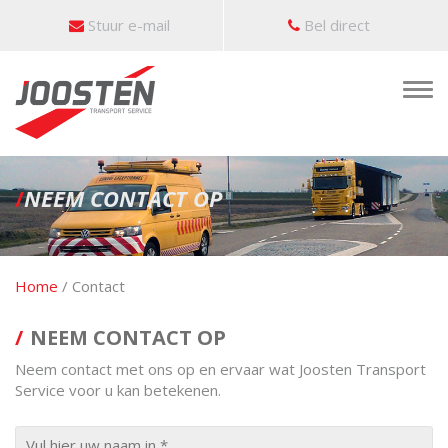
Stuur e-mail
Bel direct
T
o
g
g
l
/
NEEM CONTACT OP
e
n
a
v
i
Home
/
Contact
g
a
NEEM CONTACT OP
t
i
Neem contact met ons op en ervaar wat Joosten Transport
o
Service voor u kan betekenen.
n